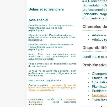
4 à 6 rencontre
réorientation -Di
Délais et échéanciers
professionnelle 
(finissants, sta
-Étudiants étra
Avis spécial
Clientèle adultes : Places disponibles en
Clientèles d
visioconférence auprès de nos
psychologues
Adolescent
Clientèle enfants : Places disponibles en
présentiel et visioconférence auprès d'une
Adultes (e
psychologue
Clientèle couples : Places disponibles en
Disponibilité
visioconférence auprès de nos
psychologues
Note: Pour les consultations pour
Lundi matin et 
adolescents, nos psychologues sont
actuellement complets.
Nous n’avons pas de disponibilités auprès
Problématiqu
de nos internes
Si nous ne pouvons vous assigner à un
Changemen
professionnel vous serez dirigé vers notre
liste d'attente.
Études, s
Merci de votre compréhension
Orientati
Option suggérée
:
consultez le site de
Planifica
l'Ordre des psychologues du Québec pour
trouver un psychologue
Problèmes
Procrasti
Transition
Consultations auprès d'un
conseiller
d'orientation
. Places disponibles
actuellement