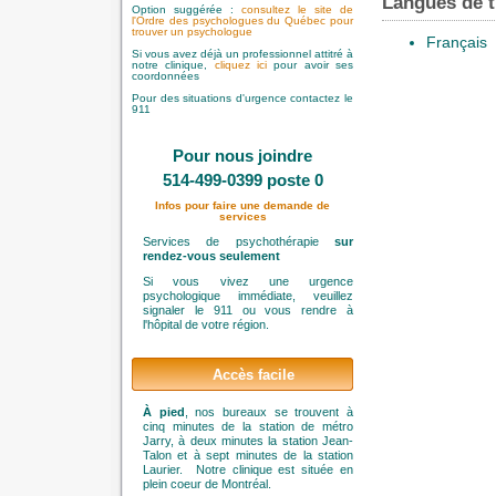
Langues de t
Option suggérée :
consultez le site de
l'Ordre des psychologues du Québec pour
trouver un psychologue
Français
Si vous avez déjà un professionnel attitré à
notre clinique,
cliquez ici
pour avoir ses
coordonnées
Pour des situations d'urgence contactez le
911
Pour nous joindre
514-499-0399 poste 0
Infos pour faire une demande de
services
Services de psychothérapie
sur
rendez-vous seulement
Si vous vivez une urgence
psychologique immédiate, veuillez
signaler le 911 ou vous rendre à
l'hôpital de votre région.
Accès facile
À pied
, nos bureaux se trouvent à
cinq minutes de la station de métro
Jarry, à deux minutes la station Jean-
Talon et à sept minutes de la station
Laurier. Notre clinique est située en
plein coeur de Montréal.