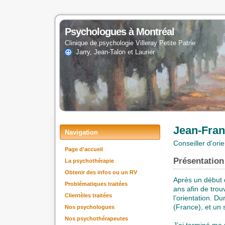
Psychologues à Montréal
Clinique de psychologie Villeray Petite Patrie
Jarry, Jean-Talon et Laurier
Jean-Franç
Navigation
Conseiller d'or
Page d'accueil
Présentation
La psychothérapie
Obtenir des infos ou un RV
Après un début d
Problématiques traitées
ans afin de trou
Clientèles traitées
l’orientation. D
(France), et un
Nos psychologues
Nos psychothérapeutes
J’ai terminé ma 