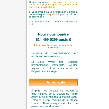
Option suggérée :
consultez le site de
l'Ordre des psychologues du Québec pour
trouver un psychologue
Si vous avez déjà un professionnel attitré à
notre clinique,
cliquez ici
pour avoir ses
coordonnées
Pour des situations d'urgence contactez le
911
Pour nous joindre
514-499-0399 poste 0
Infos pour faire une demande de
services
Services de psychothérapie
sur
rendez-vous seulement
Si vous vivez une urgence
psychologique immédiate, veuillez
signaler le 911 ou vous rendre à
l'hôpital de votre région.
Accès facile
À pied
, nos bureaux se trouvent à
cinq minutes de la station de métro
Jarry, à deux minutes la station Jean-
Talon et à sept minutes de la station
Laurier. Notre clinique est située en
plein coeur de Montréal.