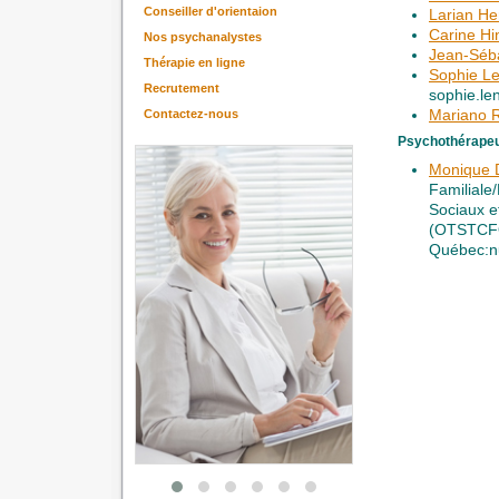
Conseiller d'orientaion
Larian H
Carine Hi
Nos psychanalystes
Jean-Séb
Thérapie en ligne
Sophie L
Recrutement
sophie.l
Mariano R
Contactez-nous
Psychothérape
Monique 
Familiale
Sociaux e
(OTSTCFQ
Québec:n