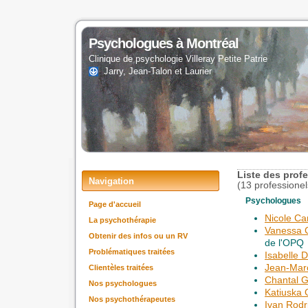
Psychologues à Montréal
Clinique de psychologie Villeray Petite Patrie
Jarry, Jean-Talon et Laurier
Liste des profe
Navigation
(13 professionel
Psychologues
Page d'accueil
Nicole Car
La psychothérapie
Vanessa C
Obtenir des infos ou un RV
de l'OPQ
Problématiques traitées
Isabelle 
Jean-Mar
Clientèles traitées
Chantal 
Nos psychologues
Katiuska 
Nos psychothérapeutes
Ivan Rodr