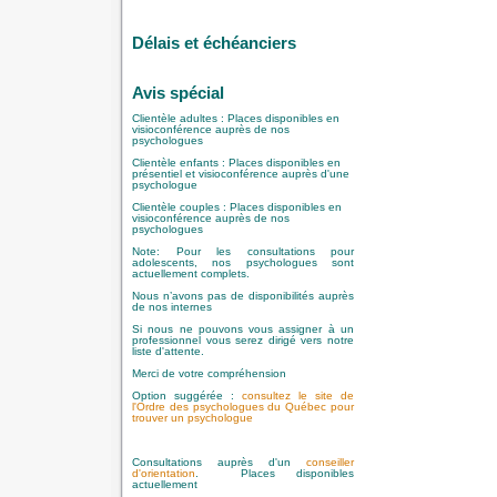
Délais et échéanciers
Avis spécial
Clientèle adultes : Places disponibles en
visioconférence auprès de nos
psychologues
Clientèle enfants : Places disponibles en
présentiel et visioconférence auprès d'une
psychologue
Clientèle couples : Places disponibles en
visioconférence auprès de nos
psychologues
Note: Pour les consultations pour
adolescents, nos psychologues sont
actuellement complets.
Nous n’avons pas de disponibilités auprès
de nos internes
Si nous ne pouvons vous assigner à un
professionnel vous serez dirigé vers notre
liste d'attente.
Merci de votre compréhension
Option suggérée
:
consultez le site de
l'Ordre des psychologues du Québec pour
trouver un psychologue
Consultations auprès d'un
conseiller
d'orientation
. Places disponibles
actuellement