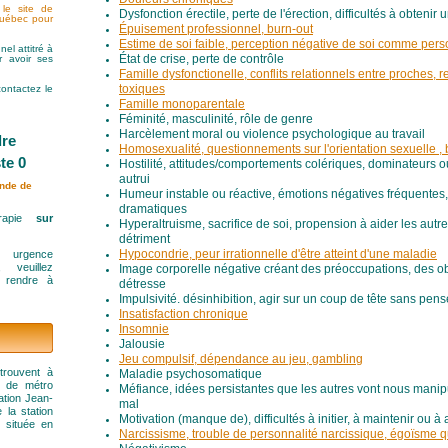
 le site de
Dysfonction érectile, perte de l'érection, difficultés à obtenir 
Québec pour
Épuisement professionnel, burn-out
Estime de soi faible, perception négative de soi comme per
el attitré à
r avoir ses
État de crise, perte de contrôle
Famille dysfonctionelle, conflits relationnels entre proches, r
contactez le
toxiques
Famille monoparentale
Féminité, masculinité, rôle de genre
Harcèlement moral ou violence psychologique au travail
dre
Homosexualité, questionnements sur l'orientation sexuelle , 
te 0
Hostilité, attitudes/comportements colériques, dominateurs 
autrui
ande de
Humeur instable ou réactive, émotions négatives fréquente
dramatiques
érapie
sur
Hyperaltruisme, sacrifice de soi, propension à aider les autr
détriment
urgence
Hypocondrie, peur irrationnelle d'être atteint d'une maladie
, veuillez
Image corporelle négative créant des préoccupations, des o
 rendre à
détresse
Impulsivité. désinhibition, agir sur un coup de tête sans pe
Insatisfaction chronique
Insomnie
Jalousie
Jeu compulsif, dépendance au jeu, gambling
trouvent à
Maladie psychosomatique
n de métro
Méfiance, idées persistantes que les autres vont nous manip
ation Jean-
mal
 la station
Motivation (manque de), difficultés à initier, à maintenir ou à
t située en
Narcissisme, trouble de personnalité narcissique, égoïsme qu