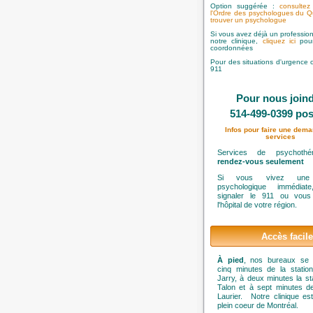
Option suggérée :
consultez
l'Ordre des psychologues du 
trouver un psychologue
Si vous avez déjà un professionn
notre clinique,
cliquez ici
pou
coordonnées
Pour des situations d'urgence 
911
Pour nous join
514-499-0399 pos
Infos pour faire une dem
services
Services de psychoth
rendez-vous seulement
Si vous vivez une 
psychologique immédiate
signaler le 911 ou vous
l'hôpital de votre région.
Accès facile
À pied
, nos bureaux se 
cinq minutes de la statio
Jarry, à deux minutes la st
Talon et à sept minutes de
Laurier. Notre clinique es
plein coeur de Montréal.