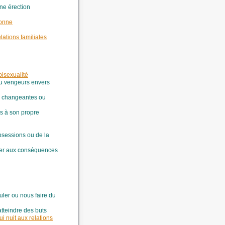
une érection
sonne
elations familiales
bisexualité
ou vengeurs envers
s, changeantes ou
es à son propre
bsessions ou de la
nser aux conséquences
uler ou nous faire du
 atteindre des buts
i nuit aux relations