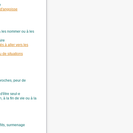
e
 d'angoisse
à les nommer ou à les
ire
és à aller vers les
u de situations
 proches, peur de
 d'être seul-e
n, à la fin de vie ou à la
nflits, surmenage