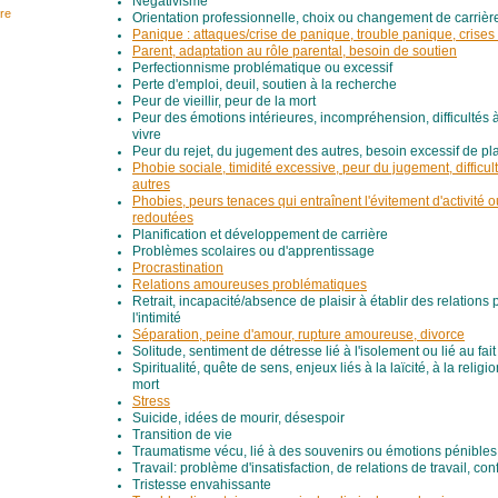
Négativisme
re
Orientation professionnelle, choix ou changement de carrièr
Panique : attaques/crise de panique, trouble panique, crises
Parent, adaptation au rôle parental, besoin de soutien
Perfectionnisme problématique ou excessif
Perte d'emploi, deuil, soutien à la recherche
Peur de vieillir, peur de la mort
Peur des émotions intérieures, incompréhension, difficultés 
vivre
Peur du rejet, du jugement des autres, besoin excessif de pla
Phobie sociale, timidité excessive, peur du jugement, difficult
autres
Phobies, peurs tenaces qui entraînent l'évitement d'activité o
redoutées
Planification et développement de carrière
Problèmes scolaires ou d'apprentissage
Procrastination
Relations amoureuses problématiques
Retrait, incapacité/absence de plaisir à établir des relations
l'intimité
Séparation, peine d'amour, rupture amoureuse, divorce
Solitude, sentiment de détresse lié à l'isolement ou lié au fait
Spiritualité, quête de sens, enjeux liés à la laïcité, à la religio
mort
Stress
Suicide, idées de mourir, désespoir
Transition de vie
Traumatisme vécu, lié à des souvenirs ou émotions pénibles
Travail: problème d'insatisfaction, de relations de travail, co
Tristesse envahissante