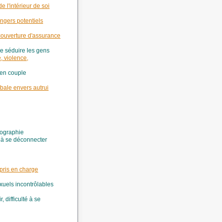
 l'intérieur de soi
ngers potentiels
 couverture d'assurance
de séduire les gens
, violence,
n en couple
bale envers autrui
ographie
 à se déconnecter
 pris en charge
uels incontrôlables
, difficulté à se