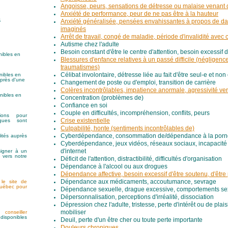
Angoisse, peurs, sensations de détresse ou malaise venant de
Anxiété de performance, peur de ne pas être à la hauteur
s
Anxiété généralisée, pensées envahissantes à propos de da
imaginés
Arrêt de travail, congé de maladie, période d'invalidité avec
Autisme chez l'adulte
Besoin constant d'être le centre d'attention, besoin excessif 
nibles en
Blessures d'enfance relatives à un passé difficile (négligence
traumatismes)
nibles en
Célibat involontaire, détresse liée au fait d'être seul-e et no
uprès d'une
Changement de poste ou d'emploi, transition de carrière
Colères incontrôlables, impatience anormale, agressivité ver
onibles en
Concentration (problèmes de)
Confiance en soi
Couple en difficultés, incompréhension, conflits, peurs
ions pour
ogues sont
Crise existentielle
Culpabilité, honte (sentiments incontrôlables de)
ités auprès
Cyberdépendance, consommation de/dépendance à la porn
Cyberdépendance, jeux vidéos, réseaux sociaux, incapacité
igner à un
d'internet
é vers notre
Déficit de l'attention, distractibilité, difficultés d'organisation
Dépendance à l'alcool ou aux drogues
Dépendance affective, besoin excessif d'être soutenu, d'être
 le site de
Dépendance aux médicaments, accoutumance, sevrage
Québec pour
Dépendance sexuelle, drague excessive, comportements sex
Dépersonnalisation, perceptions d'irréalité, dissociation
Dépression chez l'adulte, tristesse, perte d'intérêt ou de plaisir
un
conseiller
mobiliser
ponibles
Deuil, perte d'un être cher ou toute perte importante
Douleurs chroniques