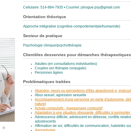
Cellulaire: 514-884-7935 • Courriel: jshogue.psy@gmail.com
Orientation théorique
Approche intégrative (cognitive-comportementale/humaniste)
Secteur de pratique
Psychologie clinique/psychothérapie
Clientèles desservies pour démarches thérapeutiques
Adultes (en consultations individuelles)
Couples (en thérapie conjugale)
Personnes âgées
Problématiques traitées
Abandon, peurs ou perceptions d'être abandonné-e, insécurit
Abus sexuel, agression sexuelle
Accompagnement d'une personne en perte d'autonomie, détr
naturel
Achats compulsifs - magasinage compulsif
Adaptation à une situation stressante, difficultés à surmonter
Adolescence difficile, adolescent en détresse, conflits relati
adoslescents
Affirmation de soi, difficultés de communication, habiletés so
Agoraphobie