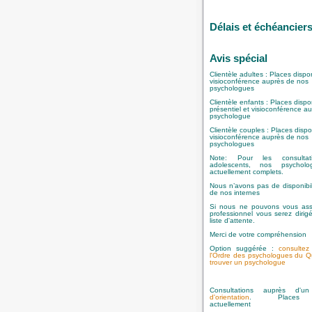
Délais et échéancier
Avis spécial
Clientèle adultes : Places dispo
visioconférence auprès de nos
psychologues
Clientèle enfants : Places dispo
présentiel et visioconférence a
psychologue
Clientèle couples : Places disp
visioconférence auprès de nos
psychologues
Note: Pour les consultat
adolescents, nos psychol
actuellement complets.
Nous n’avons pas de disponibil
de nos internes
Si nous ne pouvons vous ass
professionnel vous serez dirig
liste d'attente.
Merci de votre compréhension
Option suggérée
:
consultez
l'Ordre des psychologues du 
trouver un psychologue
Consultations auprès d'
d'orientation
. Places dis
actuellement