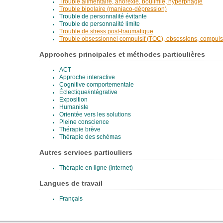
Trouble alimentaire, anorexie, boulimie, hyperphagie
Trouble bipolaire (maniaco-dépression)
Trouble de personnalité évitante
Trouble de personnalité limite
Trouble de stress post-traumatique
Trouble obsessionnel compulsif (TOC), obsessions, compuls
Approches principales et méthodes particulières
ACT
Approche interactive
Cognitive comportementale
Éclectique/intégrative
Exposition
Humaniste
Orientée vers les solutions
Pleine conscience
Thérapie brève
Thérapie des schémas
Autres services particuliers
Thérapie en ligne (internet)
Langues de travail
Français